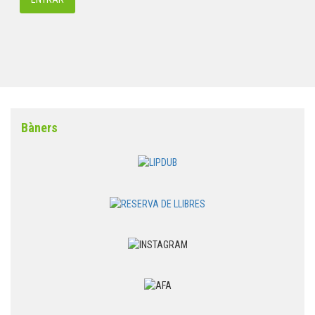
Bàners