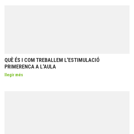
QUÈ ÉS I COM TREBALLEM L'ESTIMULACIÓ
PRIMERENCA A L'AULA
llegir més