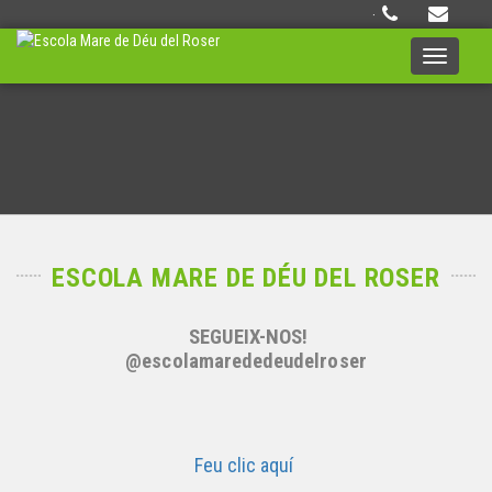
·
Toggle
navigati
ESCOLA MARE DE DÉU DEL ROSER
SEGUEIX-NOS!
@escolamarededeudelroser
Feu clic aquí