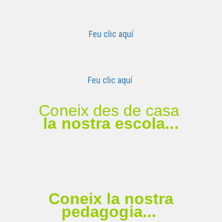
Feu clic aquí
Feu clic aquí
Coneix des de casa
la nostra escola...
Coneix la nostra
pedagogia...