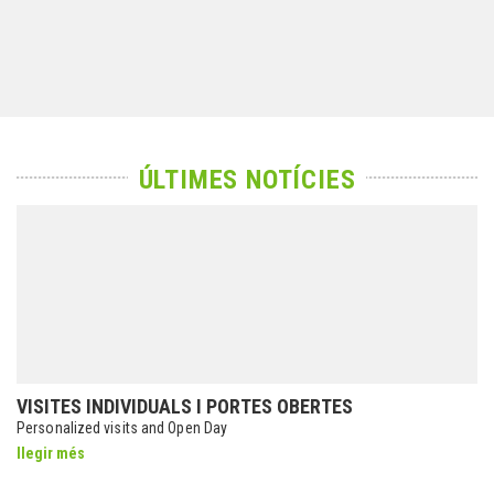
ÚLTIMES NOTÍCIES
VISITES INDIVIDUALS I PORTES OBERTES
Personalized visits and Open Day
llegir més