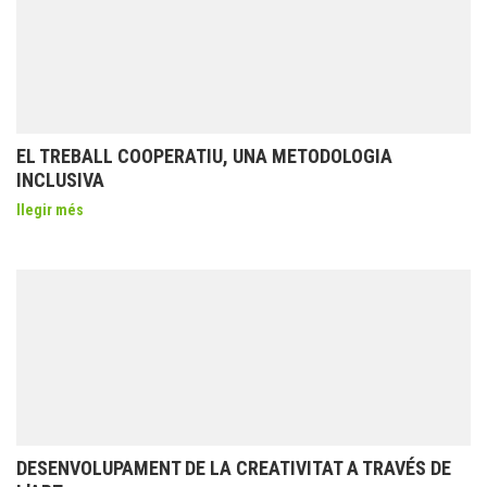
EL TREBALL COOPERATIU, UNA METODOLOGIA
INCLUSIVA
llegir més
DESENVOLUPAMENT DE LA CREATIVITAT A TRAVÉS DE