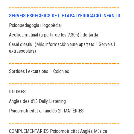
_________________________________________
SERVEIS ESPECÍFICS DE L'ETAPA D'EDUCACIÓ INFANTIL
Psicopedagogia i logopèdia
Acollida matinal (a partir de les 7.30h) i de tarda
Casal d'estiu (Més informació: veure apartats i Serveis i
extraescolars)
_________________________________________
Sortides i excursions – Colònies
_________________________________________
IDIOMES
Anglès des d'I3 Daily Listening
Psicomotricitat en anglès 2h MATÈRIES
_________________________________________
COMPLEMENTÀRIES Psicomotricitat Anglès Música