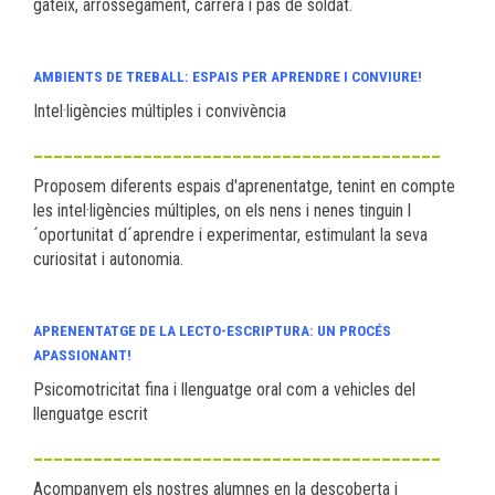
gateix, arrossegament, carrera i pas de soldat.
AMBIENTS DE TREBALL: ESPAIS PER APRENDRE I CONVIURE!
Intel·ligències múltiples i convivència
_________________________________________
Proposem diferents espais d'aprenentatge, tenint en compte
les intel·ligències múltiples, on els nens i nenes tinguin l
´oportunitat d´aprendre i experimentar, estimulant la seva
curiositat i autonomia.
APRENENTATGE DE LA LECTO-ESCRIPTURA: UN PROCÉS
APASSIONANT!
Psicomotricitat fina i llenguatge oral com a vehicles del
llenguatge escrit
_________________________________________
Acompanyem els nostres alumnes en la descoberta i