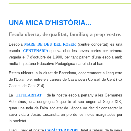
__________________________________
UNA MICA D'HISTÒRIA...
Escola oberta, de qualitat, familiar, a prop vostre.
L’escola
MARE DE DÉU DEL ROSER
(centre concertat) és una
escola
CENTENÀRIA
que va obrir les seves portes per primera
vegada el 7 d’octubre de 1.900, per tant parlem d’una escola amb
molta trajectòria Educativo-Pedagògica i arrelada al barri.
Estem ubicats a la ciutat de Barcelona, concretament a l’esquerra
de l’Eixample, entre els carrers de Casanova i Consell de Cent ( C/
Consell de Cent 214).
La
TITULARITAT
de la nostra escola pertany a les Germanes
Adoratrius, una congregació que té el seu origen al Segle XIX,
quan una noia de l’alta societat de l’època va decidir consagrar la
seva vida a Jesús Eucaristia en pro de les noies marginades per
la societat.
D’aquí neix el nostre
CARÀCTER PROPI
, fidel a l’ideari de la seva