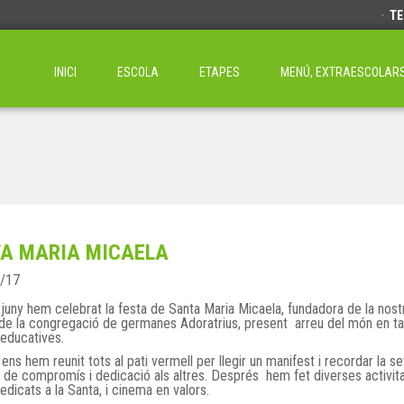
·
TE
INICI
ESCOLA
ETAPES
MENÚ, EXTRAESCOLARS 
A MARIA MICAELA
/17
 juny hem celebrat la festa de Santa Maria Micaela, fundadora de la nost
 de la congregació de germanes Adoratrius, present arreu del món en t
i educatives.
ens hem reunit tots al pati vermell per llegir un manifest i recordar la se
de compromís i dedicació als altres. Després hem fet diverses activit
edicats a la Santa, i cinema en valors.