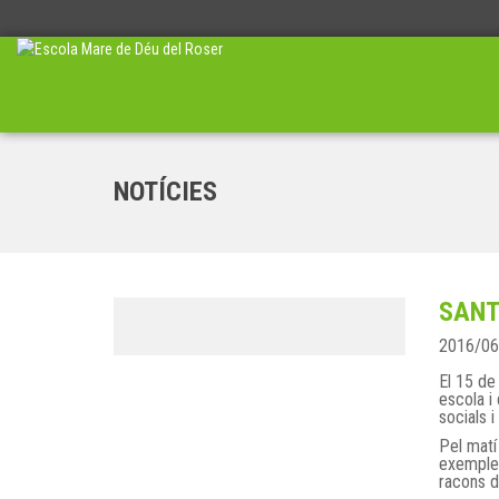
NOTÍCIES
SANT
2016/06
El 15 de
escola i
socials 
Pel matí 
exemple 
racons d