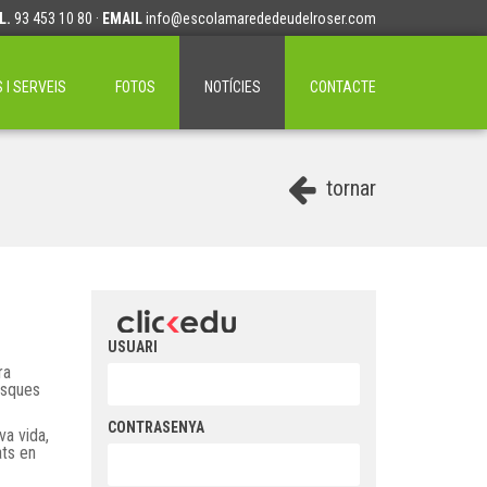
L.
93 453 10 80 ·
EMAIL
info@escolamarededeudelroser.com
I SERVEIS
FOTOS
NOTÍCIES
CONTACTE
tornar
USUARI
ra
asques
CONTRASENYA
va vida,
ats en