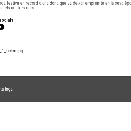
ada festiva en record d’una dona que va deixar empremta en la seva èpo
en els nostres cors.
socials:
_1_balco.jpg
ta legal