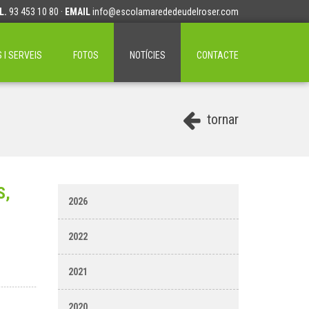
L.
93 453 10 80 ·
EMAIL
info@escolamarededeudelroser.com
I SERVEIS
FOTOS
NOTÍCIES
CONTACTE
tornar
S,
2026
2022
2021
2020