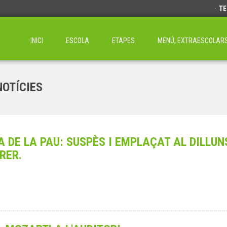
·
TE
INICI
ESCOLA
ETAPES
MENÚ, EXTRAESCOLARS 
NOTÍCIES
A DE LA PAU: SUSPÈS I EMPLAÇAT AL DILLUN
BRER.