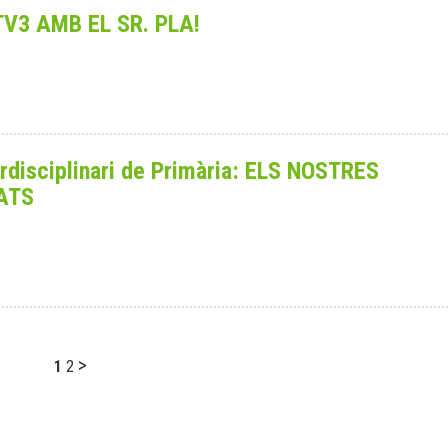
TV3 AMB EL SR. PLA!
erdisciplinari de Primària: ELS NOSTRES
ATS
>
1
2