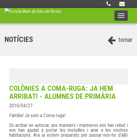
·
Toggle
navigati
NOTÍCIES
tornar
COLÒNIES A COMA-RUGA: JA HEM
ARRIBAT! - ALUMNES DE PRIMÀRIA
2016/04/27
Família! Ja som a Coma-ruga!
En arribar en autocar, uns mariners i marineres ens han rebut i
ens han ajudat a portar les motxilles i anar a les nostres
habitacions. Ara ja estem preparats per passar-nos-ho d'allò