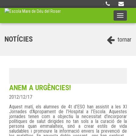
·
Toggle
navigati
NOTÍCIES
tornar
ANEM A URGÈNCIES!
2012/12/17
Aquest matí, els alumnes de 4t d'ESO han assistit a les XI
Jornades d'Apropament de l'Hospital a l'Escola. Aquestes
jornades tenen com a objectiu la necessitat d'incorporar
polítiques de salut dirigides no tan sols a la curació de la
persona quan emmalalteix, sinó a crear estils de vida
saludables i promoure la informació envers la prevenció de
les malalties. En aquesta doble vessant ens han explicat ,