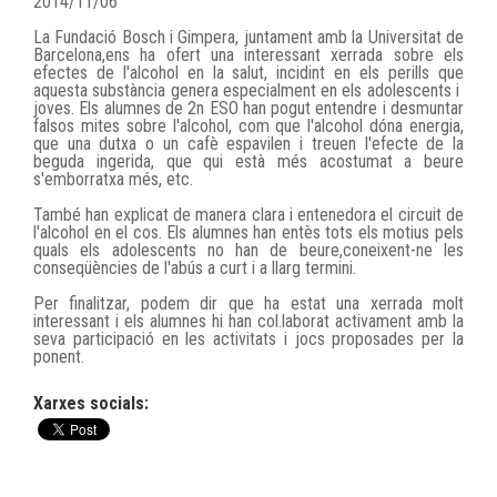
2014/11/06
La Fundació Bosch i Gimpera, juntament amb la Universitat de
Barcelona,ens ha ofert una interessant xerrada sobre els
efectes de l'alcohol en la salut, incidint en els perills que
aquesta substància genera especialment en els adolescents i
joves. Els alumnes de 2n ESO han pogut entendre i desmuntar
falsos mites sobre l'alcohol, com que l'alcohol dóna energia,
que una dutxa o un cafè espavilen i treuen l'efecte de la
beguda ingerida, que qui està més acostumat a beure
s'emborratxa més, etc.
També han explicat de manera clara i entenedora el circuit de
l'alcohol en el cos. Els alumnes han entès tots els motius pels
quals els adolescents no han de beure,coneixent-ne les
conseqüències de l'abús a curt i a llarg termini.
Per finalitzar, podem dir que ha estat una xerrada molt
interessant i els alumnes hi han col.laborat activament amb la
seva participació en les activitats i jocs proposades per la
ponent.
Xarxes socials: