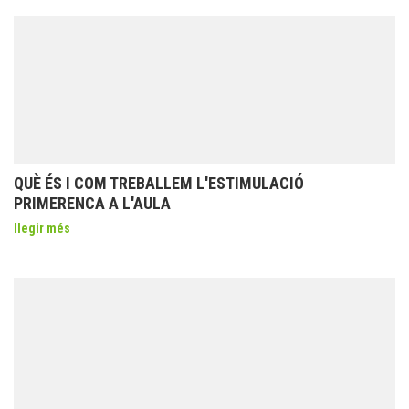
QUÈ ÉS I COM TREBALLEM L'ESTIMULACIÓ
PRIMERENCA A L'AULA
llegir més