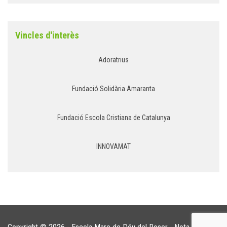
Vincles d'interès
Adoratrius
Fundació Solidària Amaranta
Fundació Escola Cristiana de Catalunya
INNOVAMAT