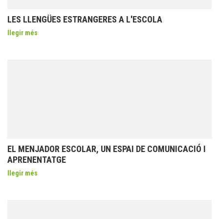
LES LLENGÜES ESTRANGERES A L'ESCOLA
llegir més
EL MENJADOR ESCOLAR, UN ESPAI DE COMUNICACIÓ I
APRENENTATGE
llegir més